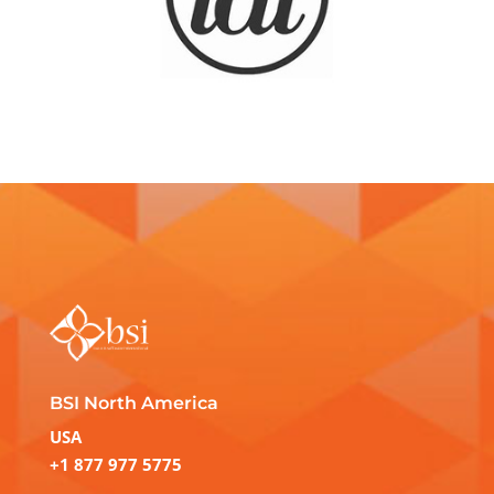
BSI North America
USA
+1 877 977 5775